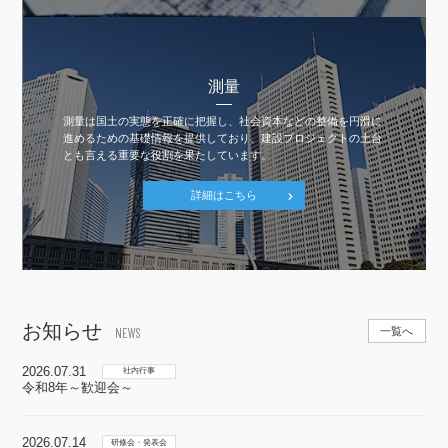
測量
測量は国土の実態を正確に把握し、社会資本などの整備を円滑に
進めるための基礎情報を提供しており、建設プロジェクトの土台
とも言える重要な役割を果たしています。
詳細はこちら
お知らせ
一覧へ
NEWS
2026.07.31
令和8年～歓迎会～
2026.07.14