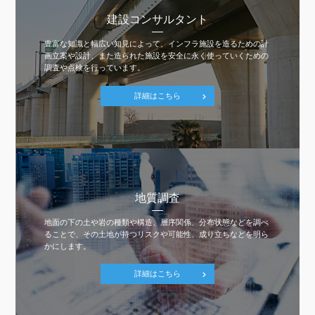
建設コンサルタント
豊富な知識と幅広い知見によって、インフラ施設を造るための計
画立案や設計、また造られた施設を安全に永く使っていくための
調査や点検を行っています。
詳細はこちら
地質調査
地面の下の土や岩の種類や構造、層序関係、分布状態などを調べ
ることで、その土地が持つリスクや可能性、成り立ちなどを明ら
かにします。
詳細はこちら